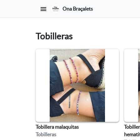
Ona Braçalets
Tobilleras
Tobillera malaquitas
Tobille
Tobilleras
hemati